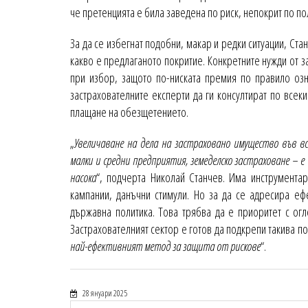
че претенцията е била заведена по риск, непокрит по по
За да се избегнат подобни, макар и редки ситуации, Ста
какво е предлаганото покритие. Конкретните нужди от з
при избор, защото по-ниската премия по правило озн
застрахователните експерти да ги консултират по всеки
плащане на обезщетението.
„
Увеличаване на дела на застраховано имущество във в
малки и средни предприятия, земеделско застраховане –
насока
“, подчерта Николай Станчев. Има инструмента
кампании, данъчни стимули. Но за да се адресира еф
държавна политика. Това трябва да е приоритет с ог
Застрахователният сектор е готов да подкрепи такива по
нaй-eфeĸтивният мeтoд зa зaщитa от рискове
“.
28 януари 2025