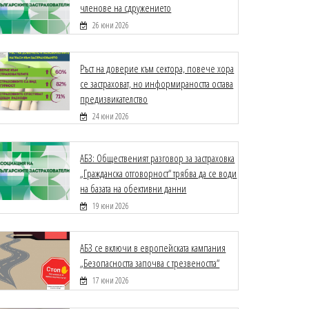
членове на сдружението
26 юни 2026
Ръст на доверие към сектора, повече хора
се застраховат, но информираността остава
предизвикателство
24 юни 2026
АБЗ: Общественият разговор за застраховка
„Гражданска отговорност“ трябва да се води
на базата на обективни данни
19 юни 2026
АБЗ се включи в европейската кампания
„Безопасността започва с трезвеността“
17 юни 2026