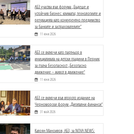
АБЗ участва във форума „Бъдеще и
устойчив бизнес: климатът, технологиите и
регулацията като конкурентно предимство
за банките и застрахователите“
11 юни 2026
АБЗ се включи като партньор в
инициативата на детски градини в Перник
за пътна безопасност „Безопасно
движение – живот в движение“
11 юни 2026
АБЗ се включи във второто издание на
Черноморски форум „Дигитални финанси“
31 май 2026
Калоян Маноилов, АБЗ, за NOVA NEWS: