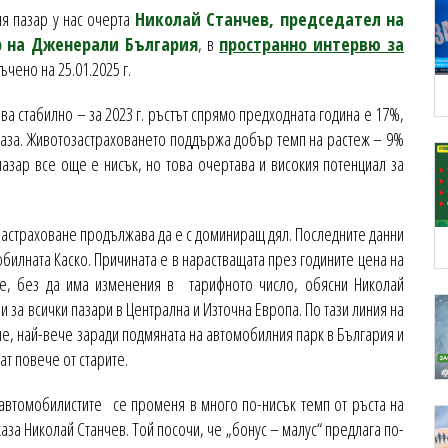
ия пазар у нас очерта
Николай Станчев, председател на
р на Дженерали България
, в
пространно интервю за
ъчено на 25.01.2025 г.
ва стабилно – за 2023 г. ръстът спрямо предходната година е 17%,
 база. Животозастраховането поддържа добър темп на растеж – 9%
азар все още е нисък, но това очертава и високия потенциал за
застраховане продължава да е с доминиращ дял. Последните данни
обилната Каско. Причината е в нарастващата през годините цена на
те, без да има изменения в тарифното число, обясни Николай
и за всички пазари в Централна и Източна Европа. По тази линия на
не, най-вече заради подмяната на автомобилния парк в България и
т повече от старите.
 автомобилистите се променя в много по-нисък темп от ръста на
каза Николай Станчев. Той посочи, че „бонус – малус“ предлага по-