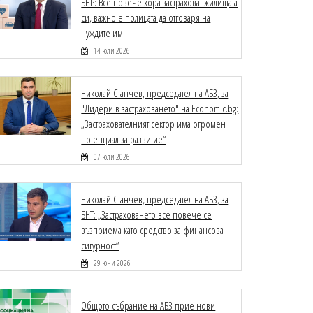
БНР: Все повече хора застраховат жилищата
си, важно е полицата да отговаря на
нуждите им
14 юли 2026
Николай Станчев, председател на АБЗ, за
"Лидери в застраховането" на Economic.bg:
„Застрахователният сектор има огромен
потенциал за развитие“
07 юли 2026
Николай Станчев, председател на АБЗ, за
БНТ: „Застраховането все повече се
възприема като средство за финансова
сигурност“
29 юни 2026
Общото събрание на АБЗ прие нови