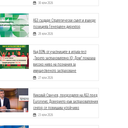
30 юли 2026
АБЗ създаде Стратегически съвет и въведе
позицията Генерален директор
28 юли 2026
Над 80% от участниците в играта-тест
„Твоето застрахователно IQ: Дом“ показаха
високо ниво на познания за
имущественото застраховане
27 юли 2026
Николай Станчев, председател на АБЗ пред
Euronews: Доверието към застрахователния
сектор се повишава устойчиво
23 юли 2026