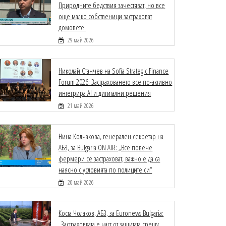
Природните бедствия зачестяват, но все
още малко собственици застраховат
домовете.
29 май 2026
Николай Станчев на Sofia Strategic Finance
Forum 2026: Застраховането все по-активно
интегрира AI и дигитални решения
21 май 2026
Нина Колчакова, генерален секретар на
АБЗ, за Bulgaria ON AIR: „Все повече
фермери се застраховат, важно е да са
наясно с условията по полиците си“
20 май 2026
Коста Чолаков, АБЗ, за Euronews Bulgaria:
„Застраховката е част от защитата срещу