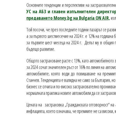
Основните тенденции и перспективи на застрахователн
УС на АБЗ и главен изпълнителен директо
предаването Money.bg на Bulgaria ON AIR,
изл
Той посочи, че през последните години пазарът се разви
а за първото шестмесечие на 2024 г. е 12% на годишна
за първите шест месеца на 2024 г. Делът му в общия п
бъдещо развитие.
Общото застраховане расте с 13%, като автомобилното 
за 2024 сочат значителен ръст от 16% по линия на автом
автомобилите, която води до повишаване на премии
Станчев. Тенденцията е валидна не само за България, но 
бизнес се отчита и по-високо застрахователно прониква
нормалната практика новите автомобили да се застрахова
Цената на застраховка „Гражданската отговорност“ на
инфлацията, което означава, че премиите не са високи, 