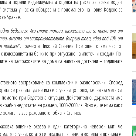
ицата поради индивидуалната оценка на риска за всеки водач.
“ система у нас са обвързани с приемането на новия Кодекс за
о събрание.
родни бедствия. Ако стане такова, тежестта ще се поеме или от
ва, вместо от застрахователите. Въпреки това, едва под 10% от
н проблем
“, подчерта Николай Станчев. Все още голяма част от
с изискванията на банките при отпускане на ипотечни кредити. По-
ите на застраховките за дома са наистина достъпни – годишната
ственото застраховане са комплексни и разнопосочни. Според
ората се разчитат да не им се случи нищо лошо, т.е. на късмета си.
 помогне при бедствена ситуация. Действително, държавата има
 в крайно недостатъчен размер, 1000-2000 лв. Ясно е, че няма как с
 е ролята на застраховането, обясни Станчев.
раховка влияние оказва и един категорично неверен мит, че
о малко случаи, когато се отказва плащане, а водещата причина е,