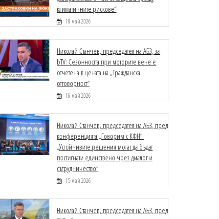
климатичните рискове“
18 май 2026
Николай Станчев, председател на АБЗ, за
bTV: Сезонността при моторите вече е
отчетена в цената на „Гражданска
отговорност“
16 май 2026
Николай Станчев, председател на АБЗ, пред
конференцията „Говорим с КФН“:
„Устойчивите решения могат да бъдат
постигнати единствено чрез диалог и
сътрудничество“
15 май 2026
Николай Станчев, председател на АБЗ, пред