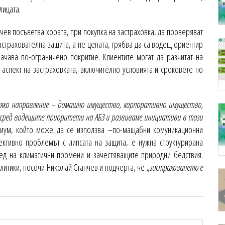
лицата.
нчев посъветва хората, при покупка на застраховка, да проверяват
астрахователна защита, а не цената, трябва да са водещ ориентир
ачава по-ограничено покритие. Клиентите могат да разчитат на
 аспект на застраховката, включително условията и сроковете по
сяко направление – домашно имущество, корпоративно имущество,
 е сред водещите приоритети на АБЗ и развиваме инициативи в тази
риум, който може да се използва –по-мащабни комуникационни
ективно проблемът с липсата на защита, е нужна структурирана
лед на климатични промени и зачестяващите природни бедствия.
литики, посочи Николай Станчев и подчерта, чe „
зacтpaxoвaнeтo e