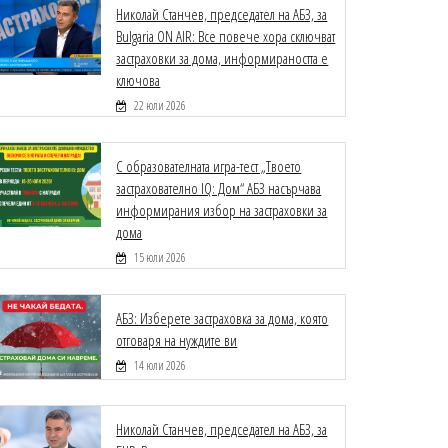
Николай Станчев, председател на АБЗ, за
Bulgaria ON AIR: Все повече хора сключват
застраховки за дома, информираността е
ключова
22 юли 2026
С образователната игра-тест „Твоето
застрахователно IQ: Дом“ АБЗ насърчава
информирания избор на застраховки за
дома
15 юли 2026
АБЗ: Изберете застраховка за дома, която
отговаря на нуждите ви
14 юли 2026
Николай Станчев, председател на АБЗ, за