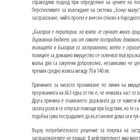
справедлив подход при определяне на цените на пол
Перспективите за въвеждане на система „бонус-малус
застраховане, чийто проект е внесен отново в Народнот
„
България е територия, на която се случват много при
държавния бюджет, или от самите пострадали домакинст
жилищата в България са застраховани, което е сериозе
полиците за домашно имущество се сключват във връзка 
малък дял са закупени доброволно, независимо че цен
премия средно излиза между 70 и 140 лв.
Причините за ниското проникване по линия на имуще
проучванията на АБЗ една от тях е, че немалка част от х
Друга причина е очакването държавата да се намеси и
своята роля и се отпускат помощи при бедствия, но те са
подобна сума пострадалите да възстановят дома си и тук
Върху потребителското решение за покупка на заст
застрахователите не плащат. В действителност има мног