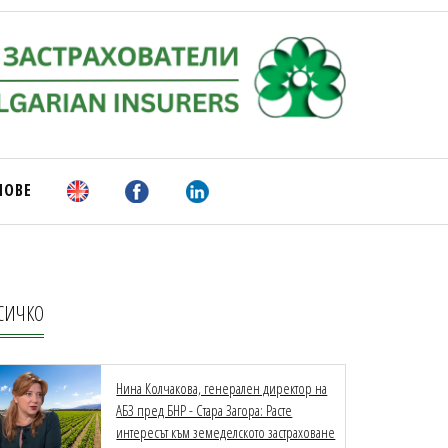
НОВЕ
СИЧКО
Нина Колчакова, генерален директор на
АБЗ пред БНР - Стара Загора: Расте
интересът към земеделското застраховане