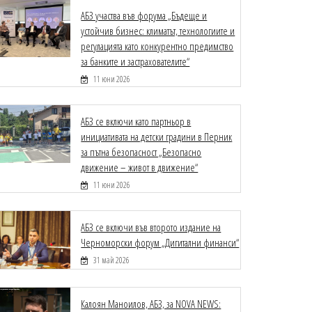
АБЗ участва във форума „Бъдеще и
устойчив бизнес: климатът, технологиите и
регулацията като конкурентно предимство
за банките и застрахователите“
11 юни 2026
АБЗ се включи като партньор в
инициативата на детски градини в Перник
за пътна безопасност „Безопасно
движение – живот в движение“
11 юни 2026
АБЗ се включи във второто издание на
Черноморски форум „Дигитални финанси“
31 май 2026
Калоян Маноилов, АБЗ, за NOVA NEWS: