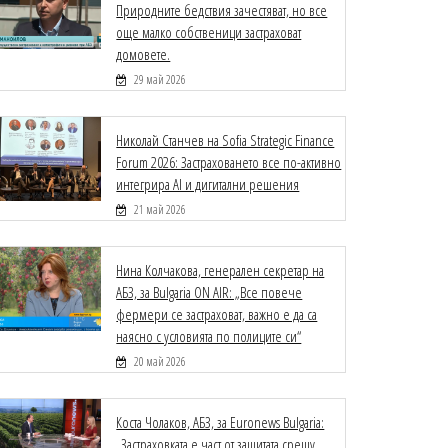
Природните бедствия зачестяват, но все
още малко собственици застраховат
домовете.
29 май 2026
Николай Станчев на Sofia Strategic Finance
Forum 2026: Застраховането все по-активно
интегрира AI и дигитални решения
21 май 2026
Нина Колчакова, генерален секретар на
АБЗ, за Bulgaria ON AIR: „Все повече
фермери се застраховат, важно е да са
наясно с условията по полиците си“
20 май 2026
Коста Чолаков, АБЗ, за Euronews Bulgaria:
„Застраховката е част от защитата срещу