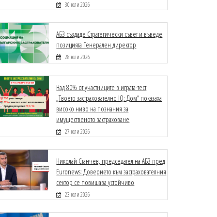
30 юли 2026
АБЗ създаде Стратегически съвет и въведе
позицията Генерален директор
28 юли 2026
Над 80% от участниците в играта-тест
„Твоето застрахователно IQ: Дом“ показаха
високо ниво на познания за
имущественото застраховане
27 юли 2026
Николай Станчев, председател на АБЗ пред
Euronews: Доверието към застрахователния
сектор се повишава устойчиво
23 юли 2026