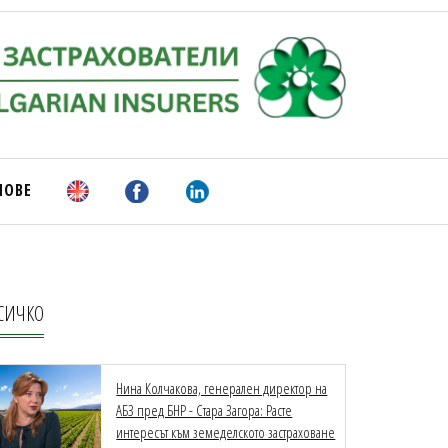
НОВЕ
СИЧКО
Нина Колчакова, генерален директор на
АБЗ пред БНР - Стара Загора: Расте
интересът към земеделското застраховане