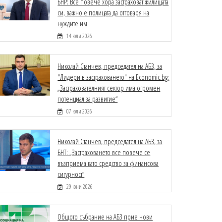
БНР: Все повече хора застраховат жилищата
си, важно е полицата да отговаря на
нуждите им
14 юли 2026
Николай Станчев, председател на АБЗ, за
"Лидери в застраховането" на Economic.bg:
„Застрахователният сектор има огромен
потенциал за развитие“
07 юли 2026
Николай Станчев, председател на АБЗ, за
БНТ: „Застраховането все повече се
възприема като средство за финансова
сигурност“
29 юни 2026
Общото събрание на АБЗ прие нови