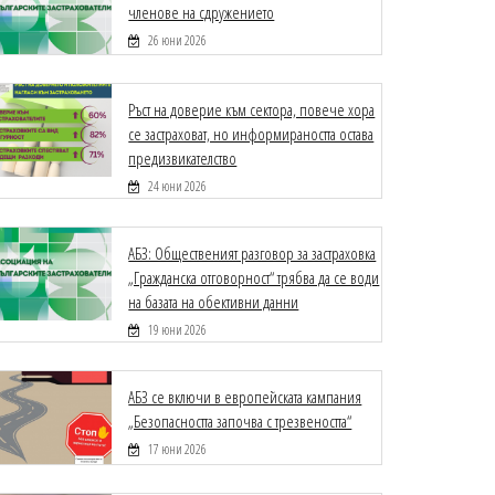
членове на сдружението
26 юни 2026
Ръст на доверие към сектора, повече хора
се застраховат, но информираността остава
предизвикателство
24 юни 2026
АБЗ: Общественият разговор за застраховка
„Гражданска отговорност“ трябва да се води
на базата на обективни данни
19 юни 2026
АБЗ се включи в европейската кампания
„Безопасността започва с трезвеността“
17 юни 2026