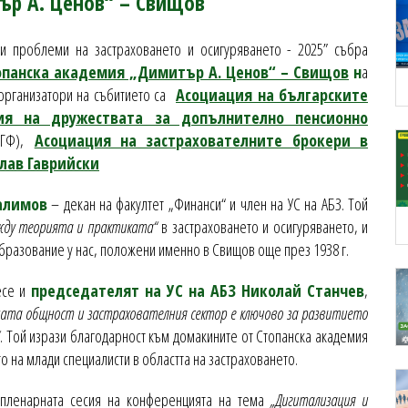
тър А. Ценов“ – Свищов
ни проблеми на застраховането и осигуряването - 2025” събра
опанска академия „Димитър А. Ценов“ – Свищов
н
а
ъорганизатори на събитието са
Асоциация на българските
ия на дружествата за допълнително пенсионно
(ГФ),
Асоциация на застрахователните брокери в
лав Гаврийски
салимов
– декан на факултет „Финанси“ и член на УС на АБЗ. Той
жду теорията и практиката“
в застраховането и осигуряването, и
бразование у нас, положени именно в Свищов още през 1938 г.
есе и
председателят на УС на АБЗ Николай Станчев
,
ата общност и застрахователния сектор е ключово за развитието
. Той изрази благодарност към домакините от Стопанска академия
о на млади специалисти в областта на застраховането.
пленарната сесия на конференцията на тема
„Дигитализация и