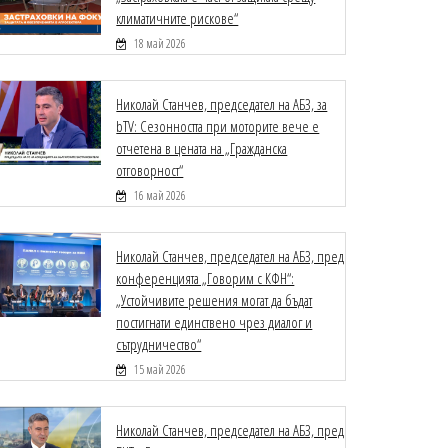
климатичните рискове“
18 май 2026
Николай Станчев, председател на АБЗ, за
bTV: Сезонността при моторите вече е
отчетена в цената на „Гражданска
отговорност“
16 май 2026
Николай Станчев, председател на АБЗ, пред
конференцията „Говорим с КФН“:
„Устойчивите решения могат да бъдат
постигнати единствено чрез диалог и
сътрудничество“
15 май 2026
Николай Станчев, председател на АБЗ, пред