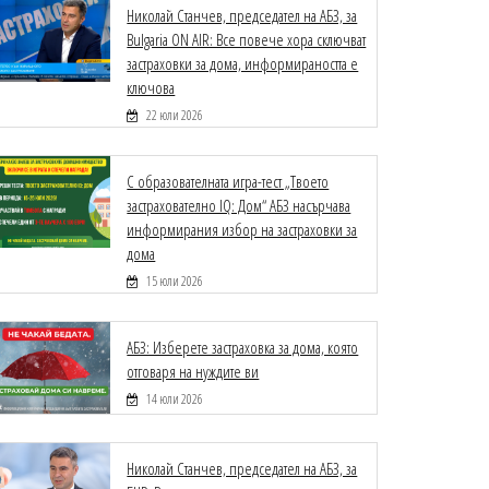
Николай Станчев, председател на АБЗ, за
Bulgaria ON AIR: Все повече хора сключват
застраховки за дома, информираността е
ключова
22 юли 2026
С образователната игра-тест „Твоето
застрахователно IQ: Дом“ АБЗ насърчава
информирания избор на застраховки за
дома
15 юли 2026
АБЗ: Изберете застраховка за дома, която
отговаря на нуждите ви
14 юли 2026
Николай Станчев, председател на АБЗ, за