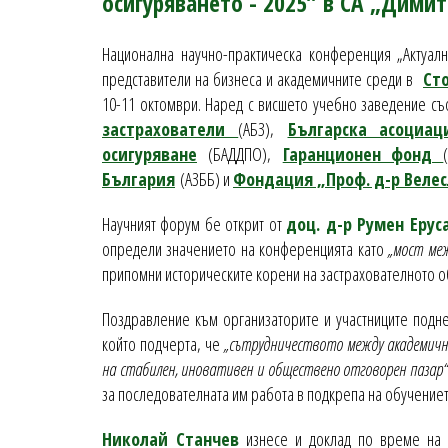
осигуряването - 2025” в СА „Дими
Национална научно-практическа конференция „Актуал
представители на бизнеса и академичните среди в
Ст
10-11 октомври. Наред с висшето учебно заведение с
застрахователи
(АБЗ),
Българска асоциац
осигуряване
(БАДДПО),
Гаранционен фонд
България
(АЗББ) и
Фондация „Проф. д-р Велес
Научният форум бе открит от
доц. д-р Румен Еру
определи значението на конференцията като
„мост ме
припомни историческите корени на застрахователното о
Поздравление към организаторите и участниците подн
който подчерта, че
„сътрудничеството между академичн
на стабилен, иновативен и обществено отговорен пазар“
за последователната им работа в подкрепа на обучениет
Николай Станчев
изнесе и доклад по време на 