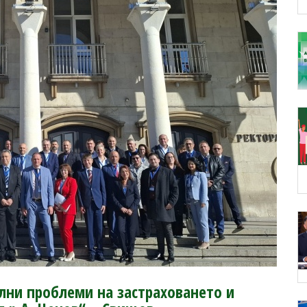
лни проблеми на застраховането и