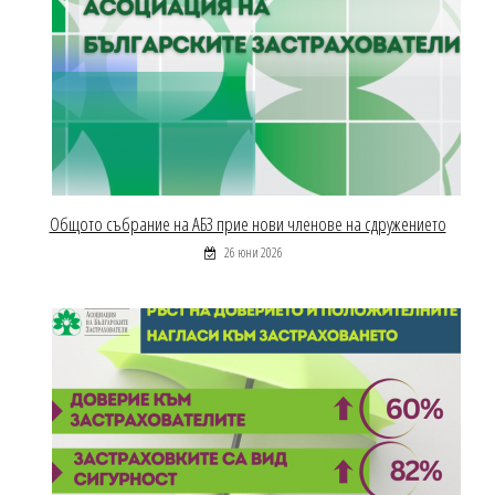
Общото събрание на АБЗ прие нови членове на сдружението
26 юни 2026