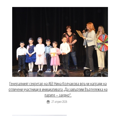
Генералният секретар на АБЗ Нина Колчакова връчи награди на
отличени участници в инициативата „Да завъртим Въртележка на
парите – заедно“.
27 април 2026