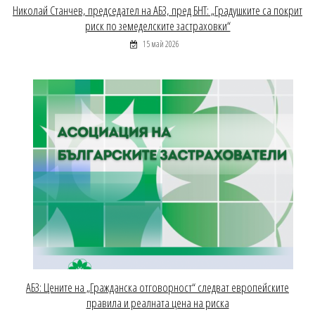
Николай Станчев, председател на АБЗ, пред БНТ: „Градушките са покрит
риск по земеделските застраховки“
15 май 2026
АБЗ: Цените на „Гражданска отговорност“ следват европейските
правила и реалната цена на риска