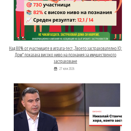
Над 80% от участниците в играта-тест „Твоето застрахователно IQ:
Дом“ показаха високо ниво на познания за имущественото
застраховане
27 юли 2026