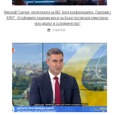
Николай Станчев, председател на АБЗ, пред конференцията „Говорим с
КФН“: „Устойчивите решения могат да бъдат постигнати единствено
чрез диалог и сътрудничество“
15 май 2026