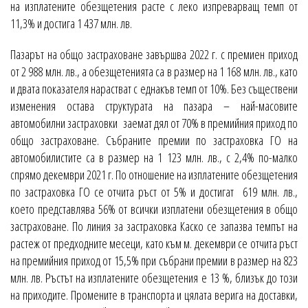
на изплатените обезщетения расте с леко изпреварващ темп от
11,3% и достига 1 437 млн. лв.
Пазарът на общо застраховане завършва 2022 г. с премиен приход
от 2 988 млн. лв., а обезщетенията са в размер на 1 168 млн. лв., като
и двата показателя нарастват с еднакъв темп от 10%. Без съществени
изменения остава структурата на пазара – най-масовите
автомобилни застраховки заемат дял от 70% в премийния приход по
общо застраховане. Събраните премии по застраховка ГО на
автомобилистите са в размер на 1 123 млн. лв., с 2,4% по-малко
спрямо декември 2021 г. По отношение на изплатените обезщетения
по застраховка ГО се отчита ръст от 5% и достигат 619 млн. лв.,
което представлява 56% от всички изплатени обезщетения в общо
застраховане. По линия за застраховка Каско се запазва темпът на
растеж от предходните месеци, като към м. декември се отчита ръст
на премийния приход от 15,5% при събрани премии в размер на 823
млн. лв. Ръстът на изплатените обезщетения е 13 %, близък до този
на приходите. Промените в транспорта и цялата верига на доставки,