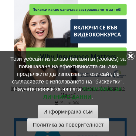
Този уебсайт използва бисквитки (cookies) за
повишаване на ефективността си. Ако
продължите да използвате този сайт, се
съгласявате с използването на "бисквитки".
Insurance Europe с видео конкурс за млади хора: „Why Insurance
Научете повече за нашата
ПОЛИТИКА ЗА
Matters“
ЛИЧНИТЕ ДАННИ
.
23 април 2026
Информиран/а съм
Политика за поверителност