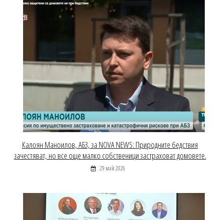
Калоян Маноилов, АБЗ, за NOVA NEWS: Природните бедствия
зачестяват, но все още малко собственици застраховат домовете.
29 май 2026