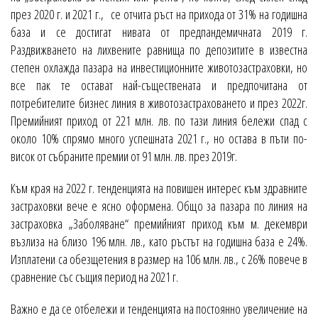
през 2020 г. и 2021 г., се отчита ръст на прихода от 31% на годишна
база и се достигат нивата от предпандемичната 2019 г.
Раздвижването на лихвените равнища по депозитите в известна
степен охлажда пазара на инвестиционните животозастраховки, но
все пак те остават най-съществената и предпочитана от
потребителите бизнес линия в животозастраховането и през 2022г.
Премийният приход от 221 млн. лв. по тази линия бележи спад с
около 10% спрямо много успешната 2021 г., но остава в пъти по-
висок от събраните премии от 91 млн. лв. през 2019г.
Към края на 2022 г. тенденцията на повишен интерес към здравните
застраховки вече е ясно оформена. Общо за пазара по линия на
застраховка „Заболяване“ премийният приход към м. декември
възлиза на близо 196 млн. лв., като ръстът на годишна база е 24%.
Изплатени са обезщетения в размер на 106 млн. лв., с 26% повече в
сравнение със същия период на 2021 г.
Важно е да се отбележи и тенденцията на постоянно увеличение на