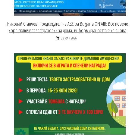
Николай Станчев, председател на АБЗ, за Bulgaria ON AIR: Все повече
хора сключват застраховки за дома, информираността е ключова
22 юли 2026