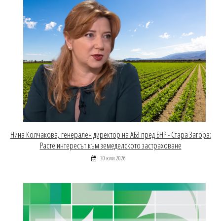
Нина Колчакова, генерален директор на АБЗ пред БНР - Стара Загора:
Расте интересът към земеделското застраховане
30 юли 2026