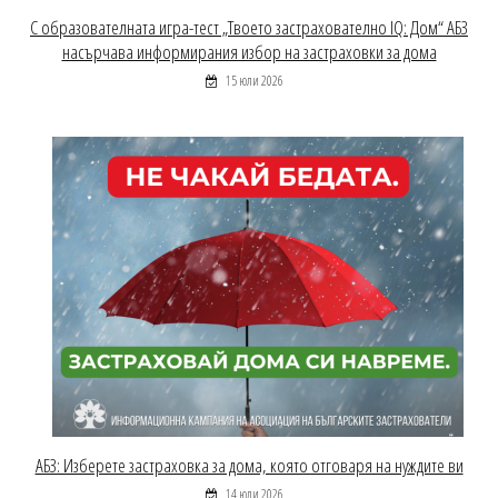
С образователната игра-тест „Твоето застрахователно IQ: Дом“ АБЗ
насърчава информирания избор на застраховки за дома
15 юли 2026
АБЗ: Изберете застраховка за дома, която отговаря на нуждите ви
14 юли 2026