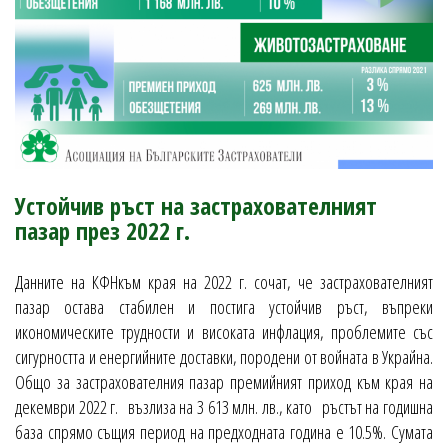
Устойчив ръст на застрахователният
пазар през 2022 г.
Данните на КФНкъм края на 2022 г. сочат, че застрахователният
пазар остава стабилен и постига устойчив ръст, въпреки
икономическите трудности и високата инфлация, проблемите със
сигурността и енергийните доставки, породени от войната в Украйна.
Общо за застрахователния пазар премийният приход към края на
декември 2022 г. възлиза на 3 613 млн. лв., като ръстът на годишна
база спрямо същия период на предходната година е 10.5%. Сумата