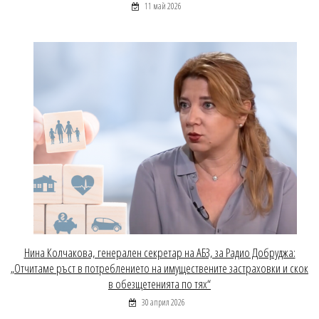
11 май 2026
Нина Колчакова, генерален секретар на АБЗ, за Радио Добруджа:
„Отчитаме ръст в потреблението на имуществените застраховки и скок
в обезщетенията по тях“
30 април 2026