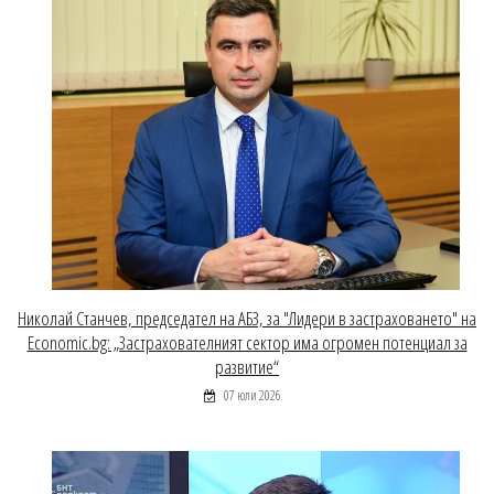
Николай Станчев, председател на АБЗ, за "Лидери в застраховането" на
Economic.bg: „Застрахователният сектор има огромен потенциал за
развитие“
07 юли 2026