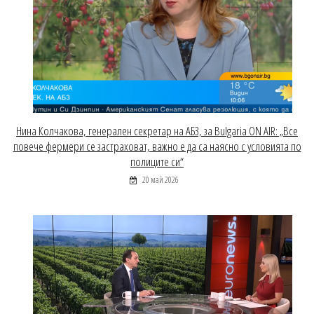
Нина Колчакова, генерален секретар на АБЗ, за Bulgaria ON AIR: „Все
повече фермери се застраховат, важно е да са наясно с условията по
полиците си“
20 май 2026