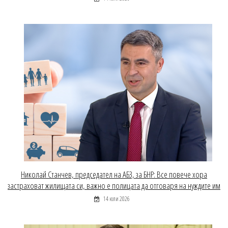
Николай Станчев, председател на АБЗ, за БНР: Все повече хора
застраховат жилищата си, важно е полицата да отговаря на нуждите им
14 юли 2026