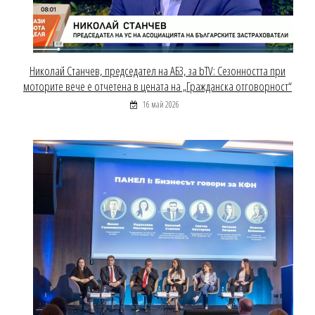
Николай Станчев, председател на АБЗ, за bTV: Сезонността при
моторите вече е отчетена в цената на „Гражданска отговорност“
16 май 2026