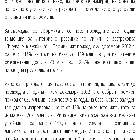
от и без това ниското ниво, на което се намират, на фона на
постоянното увеличение на рисковете за земеделието, обусловени
от климатичните промени.
Затвърждава се оформилата се през последните две години
тенденция за интензивно развитие по линия на застраховка
„Пътуване в чужбина“. Премийният приход към декември 2022 г.
расте с 113% на годишна база до 159 млн. лв. , а изплатените
обезщетения достигат 43 млн. лв., с 287% повече спрямо същия
период на предходната година.
Животозастрахователният пазар остава стабилен, на нива близки до
предходната година - към декември 2022 г. е събран премиен
приход от 625 млн. лв., с 3% повече на годишна база. Остава валиден
трендът за изпреварващ ръст от 13% на обезщетенията, като са
изплатени 269 млн. лв. Рисковите животозастраховки бележат
устойчиво нарастване от 14%, основно в резултат на позитивната
динамиката на пазара на ипотечни кредити. Интересно е развитието
на „Застраховка за пенсия или рента“, по която, след силен спад