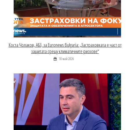
Коста Чолаков, АБЗ, за Euronews Bulgaria: „Застраховката е част от
защитата срещу климатичните рискове“
18 май 2026