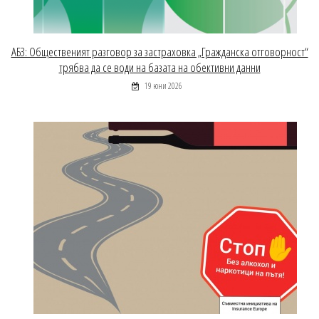
АБЗ: Общественият разговор за застраховка „Гражданска отговорност“
трябва да се води на базата на обективни данни
19 юни 2026