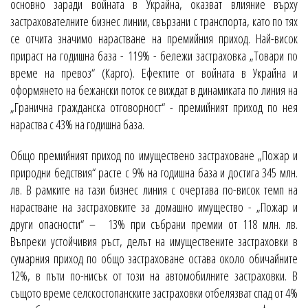
основно заради войната в Украйна, оказват влияние върху
застрахователните бизнес линии, свързани с транспорта, като по тях
се отчита значимо нарастване на премийния приход. Най-висок
прираст на годишна база - 119% - бележи застраховка „Товари по
време на превоз“ (Карго). Ефектите от войната в Украйна и
оформянето на бежански поток се виждат в динамиката по линия на
„Гранична гражданска отговорност“ - премийният приход по нея
нараства с 43% на годишна база.
Общо премийният приход по имуществено застраховане „Пожар и
природни бедствия“ расте с 9% на годишна база и достига 345 млн.
лв. В рамките на тази бизнес линия с очертава по-висок темп на
нарастване на застраховките за домашно имущество - „Пожар и
други опасности“ – 13% при събрани премии от 118 млн. лв.
Въпреки устойчивия ръст, делът на имуществените застраховки в
сумарния приход по общо застраховане остава около обичайните
12%, в пъти по-нисък от този на автомобилните застраховки. В
същото време селскостопанските застраховки отбелязват спад от 4%