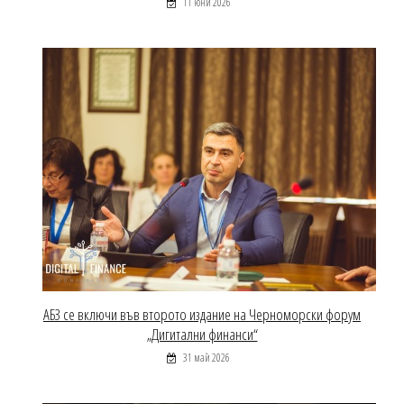
11 юни 2026
АБЗ се включи във второто издание на Черноморски форум
„Дигитални финанси“
31 май 2026