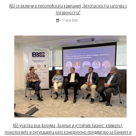
АБЗ се включи в европейската кампания „Безопасността започва с
трезвеността“
17 юни 2026
АБЗ участва във форума „Бъдеще и устойчив бизнес: климатът,
технологиите и регулацията като конкурентно предимство за банките и