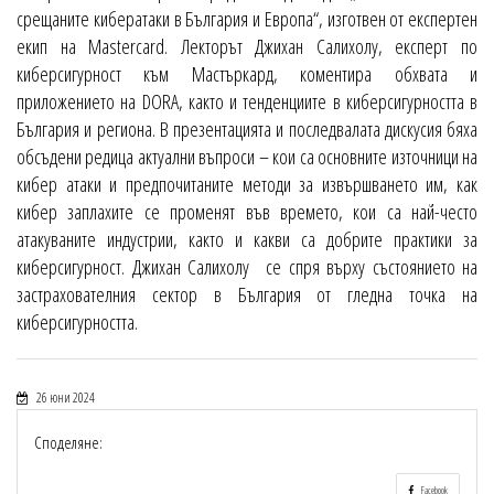
срещаните кибератаки в България и Европа“, изготвен от експертен
екип на Mastercard. Лекторът Джихан Салихолу, експерт по
киберсигурност към Мастъркард, коментира обхвата и
приложението на DORA, както и тенденциите в киберсигурността в
България и региона. В презентацията и последвалата дискусия бяха
обсъдени редица актуални въпроси – кои са основните източници на
кибер атаки и предпочитаните методи за извършването им, как
кибер заплахите се променят във времето, кои са най-често
атакуваните индустрии, както и какви са добрите практики за
киберсигурност. Джихан Салихолу се спря върху състоянието на
застрахователния сектор в България от гледна точка на
киберсигурността.
26 юни 2024
Споделяне:
Facebook