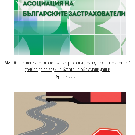
АБЗ: Общественият разговор за застраховка „Гражданска отговорност“
трябва да се води на базата на обективни данни
19 юни 2026