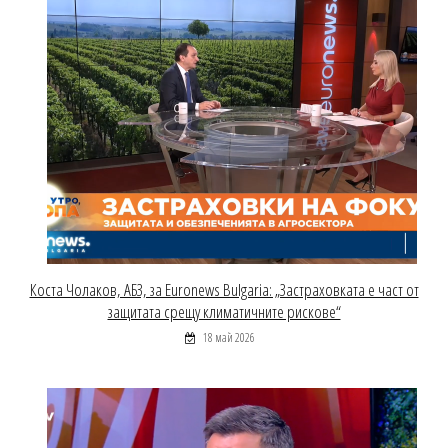
Коста Чолаков, АБЗ, за Euronews Bulgaria: „Застраховката е част от
защитата срещу климатичните рискове“
18 май 2026