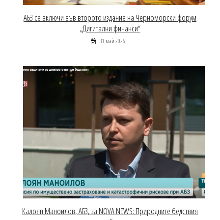
АБЗ се включи във второто издание на Черноморски форум
„Дигитални финанси“
31 май 2026
Калоян Маноилов, АБЗ, за NOVA NEWS: Природните бедствия