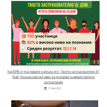
Над 80% от участниците в играта-тест „Твоето застрахователно IQ:
Дом“ показаха високо ниво на познания за имущественото
застраховане
27 юли 2026