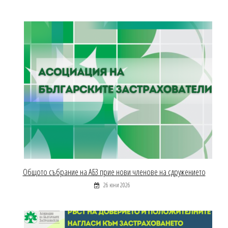
Общото събрание на АБЗ прие нови членове на сдружението
26 юни 2026