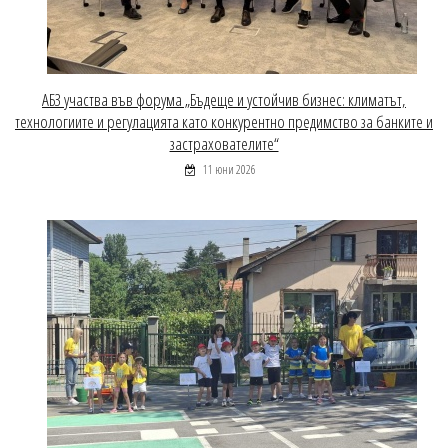
АБЗ участва във форума „Бъдеще и устойчив бизнес: климатът,
технологиите и регулацията като конкурентно предимство за банките и
застрахователите“
11 юни 2026