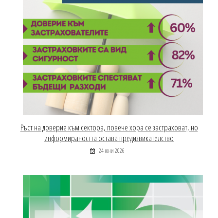
Ръст на доверие към сектора, повече хора се застраховат, но
информираността остава предизвикателство
24 юни 2026