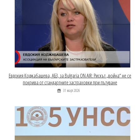
Евдокия Коджабашева, АБЗ, за Bulgaria ON AIR: Рискът „война“ не се
покрива от стандартните застраховки при пътуване
31 март 2026