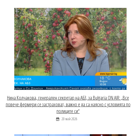
Нина Колчакова, генерален секретар на АБЗ, за Bulgaria ON AIR: „Все
повече фермери се застраховат, важно е да са наясно с условията по
полиците си“
20 май 2026