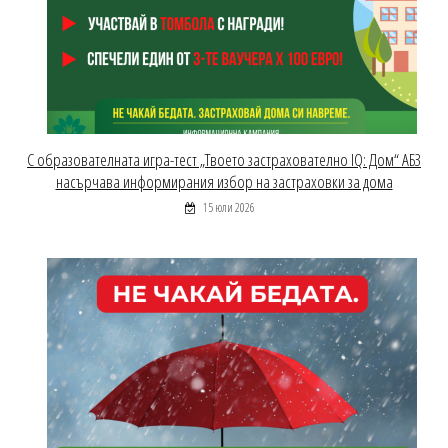
С образователната игра-тест „Твоето застрахователно IQ: Дом“ АБЗ
насърчава информирания избор на застраховки за дома
15 юли 2026