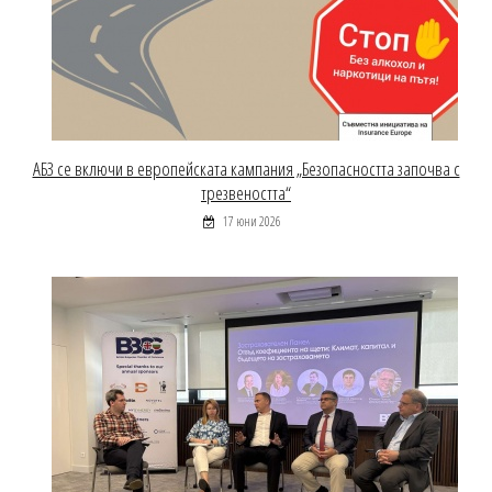
АБЗ се включи в европейската кампания „Безопасността започва с
трезвеността“
17 юни 2026