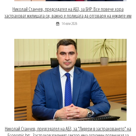
Николай Станчев, председател на АБЗ, за БНР: Все повече хора
застраховат жилищата си, важно е полицата да отговаря на нуждите им
14 юли 2026
Николай Станчев, председател на АБЗ, за "Лидери в застраховането" на
Economic.bg: „Застрахователният сектор има огромен потенциал за