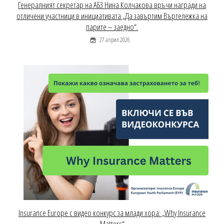
Генералният секретар на АБЗ Нина Колчакова връчи награди на
отличени участници в инициативата „Да завъртим Въртележка на
парите – заедно“.
27 април 2026
Insurance Europe с видео конкурс за млади хора: „Why Insurance
Matters“