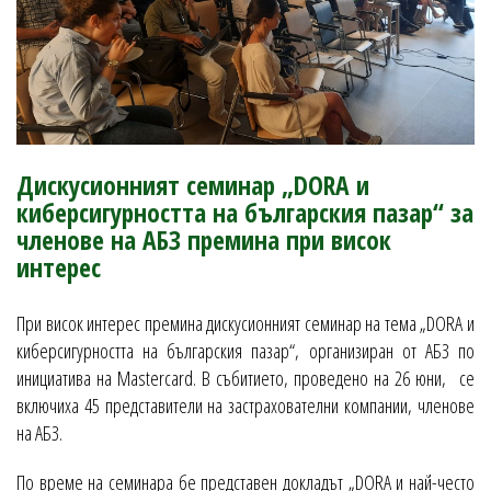
Дискусионният семинар „DORA и
киберсигурността на българския пазар“ за
членове на АБЗ премина при висок
интерес
При висок интерес премина дискусионният семинар на тема „DORA и
киберсигурността на българския пазар“, организиран от АБЗ по
инициатива на Mastercard. В събитието, проведено на 26 юни, се
включиха 45 представители на застрахователни компании, членове
на АБЗ.
По време на семинара бе представен докладът „DORA и най-често