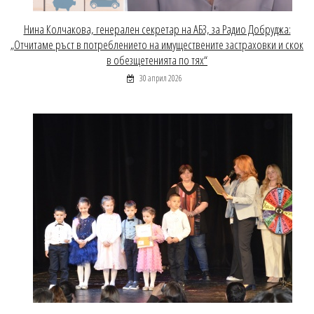
Нина Колчакова, генерален секретар на АБЗ, за Радио Добруджа:
„Отчитаме ръст в потреблението на имуществените застраховки и скок
в обезщетенията по тях“
30 април 2026