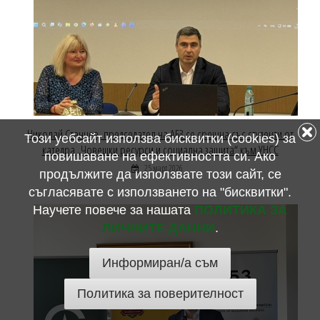
Николай Станчев, председател на АБЗ се срещна със студенти от
Този уебсайт използва бисквитки (cookies) за
катедра „Човешки ресурси и социална защита“ към УНСС
повишаване на ефективността си. Ако
25 март 2026
продължите да използвате този сайт, се
съгласявате с използването на "бисквитки".
Научете повече за нашата
ПОЛИТИКА ЗА
ЛИЧНИТЕ ДАННИ
.
Информиран/а съм
Политика за поверителност