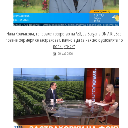
Нина Колчакова, генерален секретар на АБЗ, за Bulgaria ON AIR: „Все
повече фермери се застраховат, важно е да са наясно с условията по
полиците си“
20 май 2026