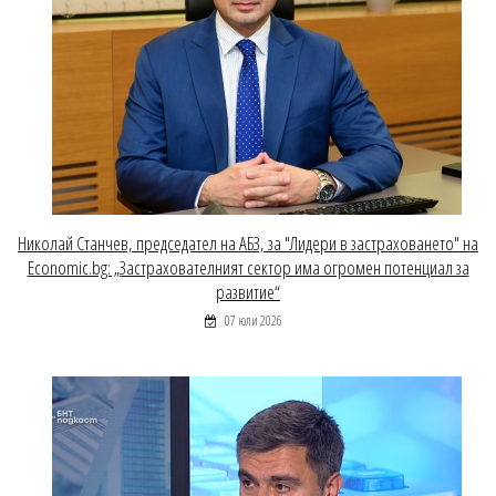
Николай Станчев, председател на АБЗ, за "Лидери в застраховането" на
Economic.bg: „Застрахователният сектор има огромен потенциал за
развитие“
07 юли 2026