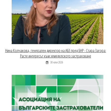
Нина Колчакова, генерален директор на АБЗ пред БНР - Стара Загора:
Расте интересът към земеделското застраховане
30 юли 2026