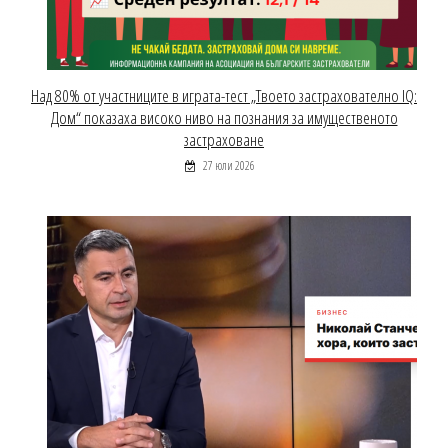
Над 80% от участниците в играта-тест „Твоето застрахователно IQ:
Дом“ показаха високо ниво на познания за имущественото
застраховане
27 юли 2026