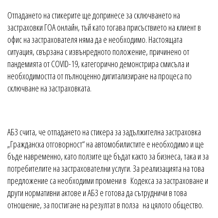
Отпадането на стикерите ще допринесе за сключването на
застраховки ГОА онлайн, тъй като тогава присъствието на клиент в
офис на застрахователя няма да е необходимо. Настоящата
ситуация, свързана с извънредното положение, причинено от
пандемията от COVID-19, категорично демонстрира смисъла и
необходимостта от пълноценно дигитализиране на процеса по
сключване на застраховката.
АБЗ счита, че отпадането на стикера за задължителна застраховка
„Гражданска отговорност“ на автомобилистите е необходимо и ще
бъде навременно, като ползите ще бъдат както за бизнеса, така и за
потребителите на застрахователни услуги. За реализацията на това
предложение са необходими промени в Кодекса за застраховане и
други нормативни актове и АБЗ е готова да сътрудничи в това
отношение, за постигане на резултат в полза на цялото общество.