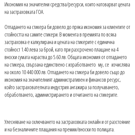
Икономия на значителни средства/ресурси, които натоварват цената
на застраховката ГОА.
Отпадането на стикера би довело до пряка икономия за клиентите от
стойността на самите стикери. В момента в премията по всяка
застраховка е калкулирана и цената на стикерите с единична
стойност 1.40 лева за брой, като при разсрочено плащане на 4
вноски сумата нараства до 5.60 лв. Общата икономия от отпадането
на стикера, свързана единствено с изработването му, се изчислява
на около 10 440 000 лв. Отпадането на стикера би довело също до
икономия на значителният административен и финансов ресурс,
който застрахователната индустрия ангажира за получаването,
обработването, администрирането и отчитането на стикерите.
Улесняване на сключването на застраховката онлайн и от разстояние
и на безналичните плащания на премии/вноски по полицата.