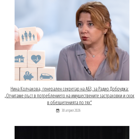
Нина Колчакова, генерален секретар на АБЗ, за Радио Добруджа:
„Отчитаме ръст в потреблението на имуществените застраховки и скок
в обезщетенията по тях“
30 април 2026