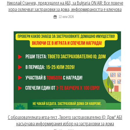
Николай Станчев, председател на АБЗ, за Bulgaria ON AIR: Все повече
хора сключват застраховки за дома, информираността е ключова
22 юли 2026
С образователната игра-тест „Твоето застрахователно IQ: Дом“ АБЗ
насърчава информирания избор на застраховки за дома