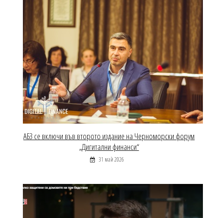
АБЗ се включи във второто издание на Черноморски форум
„Дигитални финанси“
31 май 2026