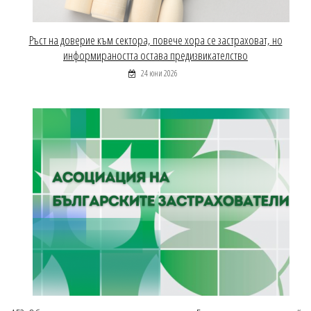
Ръст на доверие към сектора, повече хора се застраховат, но
информираността остава предизвикателство
24 юни 2026