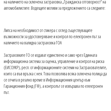
на наличието на сключена застраховка „Гражданска отговорност“ на
автомобилистите. Водещите мотиви за предложението са следните:
Липса на необходимост от стикера с оглед съществуващите
възможности за удостоверяване и контрол по електронен път за
наличието на валидна застраховка ГОА
Застраховките ГО се издават единствено и само чрез Единната
информационна система за оценка, управление и контрол на риска
(ЕИСОУКР), респ. от информационните системи на Застрахователите,
които са във връзка с нея. Това позволява всяка сключена полица да
се отчита в реално време в Информационния център към
Гаранционния фонд (ГФ), а контролът се извършва по електронен
път.