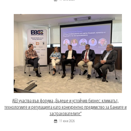
АБЗ участва във форума „Бъдеще и устойчив бизнес: климатът,
технологиите и регулацията като конкурентно предимство за банките и
застрахователите“
11 юни 2026