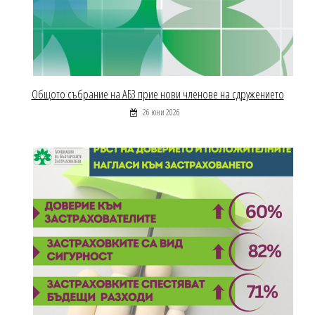
Общото събрание на АБЗ прие нови членове на сдружението
26 юни 2026