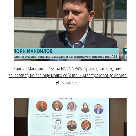
Калоян Маноилов, АБЗ, за NOVA NEWS: Природните бедствия
зачестяват, но все още малко собственици застраховат домовете.
29 май 2026