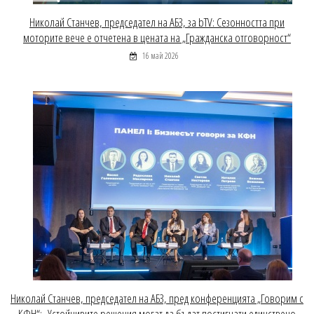
Николай Станчев, председател на АБЗ, за bTV: Сезонността при
моторите вече е отчетена в цената на „Гражданска отговорност“
16 май 2026
Николай Станчев, председател на АБЗ, пред конференцията „Говорим с
КФН“: „Устойчивите решения могат да бъдат постигнати единствено