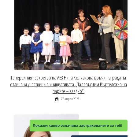
Генералният секретар на АБЗ Нина Колчакова връчи награди на
отличени участници в инициативата „Да завъртим Въртележка на
парите – заедно“.
27 април 2026