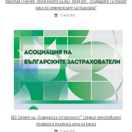
Николай Станчев, председател на АБЗ, пред БНТ: „Градушките са покрит
риск по земеделските застраховки“
15 май 2026
АБЗ: Цените на „Гражданска отговорност“ следват европейските
правила и реалната цена на риска
11 май 2026