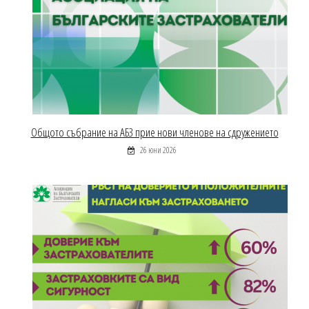
Общото събрание на АБЗ прие нови членове на сдружението
26 юни 2026