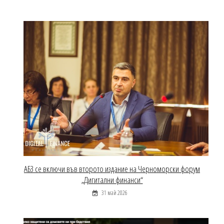
АБЗ се включи във второто издание на Черноморски форум
„Дигитални финанси“
31 май 2026