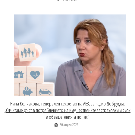
Нина Колчакова, генерален секретар на АБЗ, за Радио Добруджа:
„Отчитаме ръст в потреблението на имуществените застраховки и скок
в обезщетенията по тях“
30 април 2026