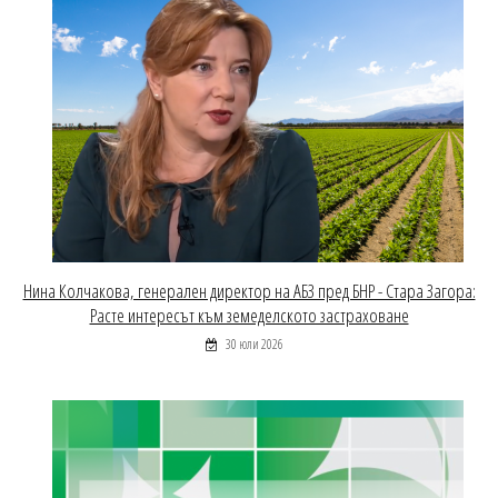
Нина Колчакова, генерален директор на АБЗ пред БНР - Стара Загора:
Расте интересът към земеделското застраховане
30 юли 2026