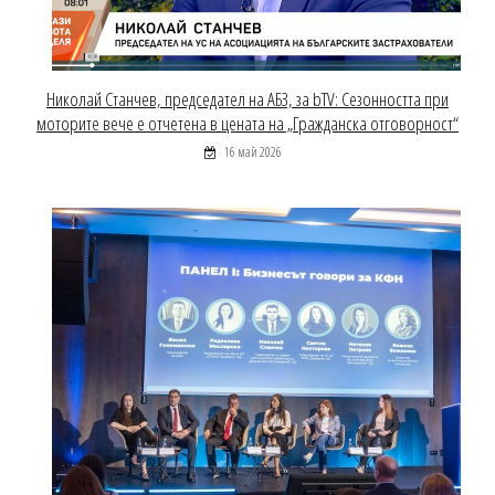
Николай Станчев, председател на АБЗ, за bTV: Сезонността при
моторите вече е отчетена в цената на „Гражданска отговорност“
16 май 2026