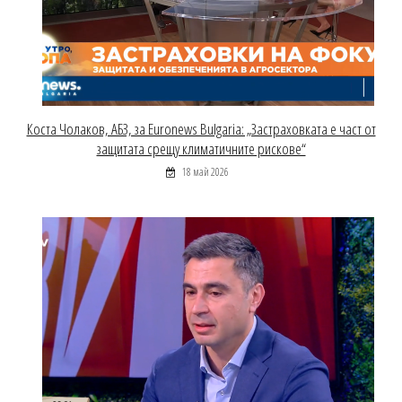
Коста Чолаков, АБЗ, за Euronews Bulgaria: „Застраховката е част от
защитата срещу климатичните рискове“
18 май 2026