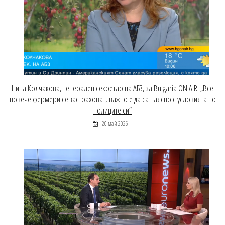
Нина Колчакова, генерален секретар на АБЗ, за Bulgaria ON AIR: „Все
повече фермери се застраховат, важно е да са наясно с условията по
полиците си“
20 май 2026