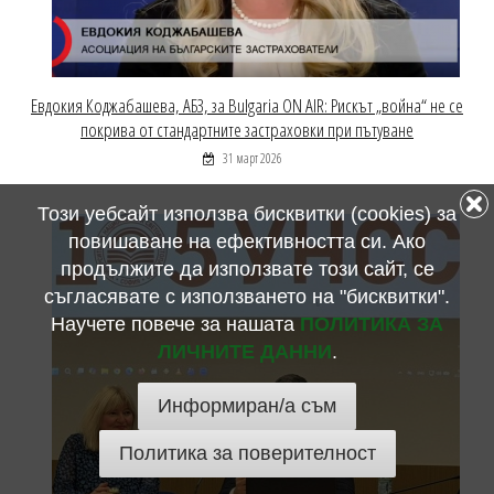
Евдокия Коджабашева, АБЗ, за Bulgaria ON AIR: Рискът „война“ не се
покрива от стандартните застраховки при пътуване
31 март 2026
Този уебсайт използва бисквитки (cookies) за
повишаване на ефективността си. Ако
продължите да използвате този сайт, се
съгласявате с използването на "бисквитки".
Научете повече за нашата
ПОЛИТИКА ЗА
ЛИЧНИТЕ ДАННИ
.
Информиран/а съм
Политика за поверителност