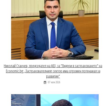
Николай Станчев, председател на АБЗ, за "Лидери в застраховането" на
Economic.bg: „Застрахователният сектор има огромен потенциал за
развитие“
07 юли 2026