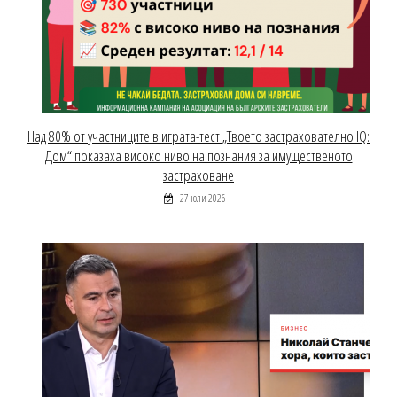
Над 80% от участниците в играта-тест „Твоето застрахователно IQ:
Дом“ показаха високо ниво на познания за имущественото
застраховане
27 юли 2026