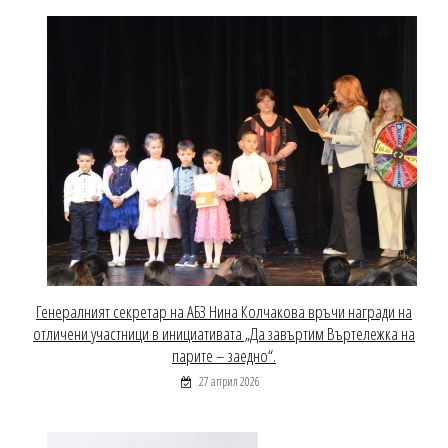
Генералният секретар на АБЗ Нина Колчакова връчи награди на
отличени участници в инициативата „Да завъртим Въртележка на
парите – заедно“.
27 април 2026