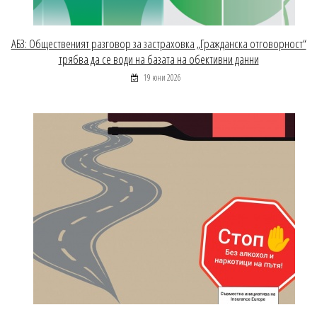
АБЗ: Общественият разговор за застраховка „Гражданска отговорност“
трябва да се води на базата на обективни данни
19 юни 2026