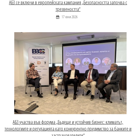
АБЗ се включи в европейската кампания „Безопасността започва с
трезвеността“
17 юни 2026
АБЗ участва във форума „Бъдеще и устойчив бизнес: климатът,
технологиите и регулацията като конкурентно предимство за банките и
застрахователите“