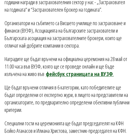
годишни награди в застрахователния сектор у нас - „Застраховател
на годината“ и “Застрахователен брокер на годината”.
Организатори на събитието са Висшето училище по застраховане и
финанси (ВУЗФ), Асоциацията на българските застрахователи и
Българската асоциация на застрахователните брокери, които ще
отличат най-добрите компании в сектора.
Наградите ще бъдат връчени на официална церемония на 28 май от
11.00 часа във ВУЗФ, която ще се проведе онлайн и ще бъде
излъчена на живо във
фейсбук страницата на ВУЗФ
.
Ще бъдат връчени отличия в 6 категории, като победителите ще
бъдат определени от експертно жури, в лицето на представители на
организаторите, по предварително определени обективни публични
критерии.
Специални гости на церемонията ще бъдат председателят на КФН
Бойко Атанасов и Илиана Христова, заместник-председател на КФН.