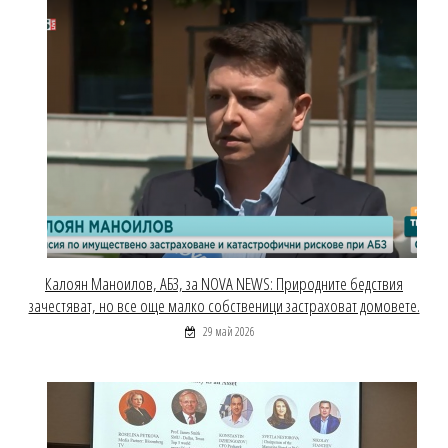
Калоян Маноилов, АБЗ, за NOVA NEWS: Природните бедствия
зачестяват, но все още малко собственици застраховат домовете.
29 май 2026