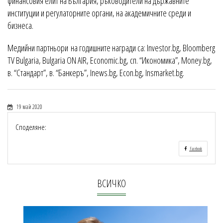
финансовия елит на България, ръководители на държавните
институции и регулаторните органи, на академичните среди и
бизнеса.
Медийни партньори на годишните награди са: Investor.bg, Bloomberg
TV Bulgariа, Bulgaria ON AIR, Еconomic.bg, сп. “Икономика”, Money.bg,
в. “Стандарт”, в. “Банкеръ”, Inews.bg, Econ.bg, Insmarket.bg.
19 май 2020
Споделяне:
Facebook
ВСИЧКО