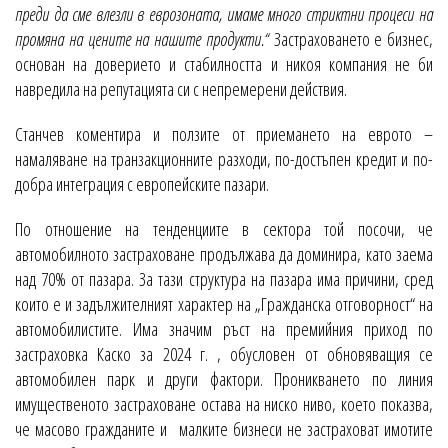
преди да сме влезли в еврозоната, имаме много стриктни процеси на
промяна на цените на нашите продукти.“
Застраховането е бизнес,
основан на доверието и стабилността и никоя компания не би
навредила на репутацията си с непремерени действия.
Станчев коментира и ползите от приемането на еврото –
намаляване на транзакционните разходи, по-достъпен кредит и по-
добра интеграция с европейските пазари.
По отношение на тенденциите в сектора той посочи, че
автомобилното застраховане продължава да доминира, като заема
над 70% от пазара. За тази структура на пазара има причини, сред
които е и задължителният характер на „Гражданска отговорност“ на
автомобилистите. Има значим ръст на премийния приход по
застраховка Каско за 2024 г. , обусловен от обновяващия се
автомобилен парк и други фактори. Проникването по линия
имущественото застраховане остава на ниско ниво, което показва,
че масово гражданите и малките бизнеси не застраховат имотите