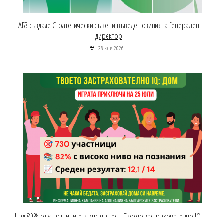
АБЗ създаде Стратегически съвет и въведе позицията Генерален
директор
28 юли 2026
Над 80% от участниците в играта-тест „Твоето застрахователно IQ: