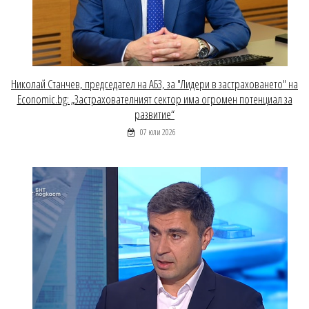
Николай Станчев, председател на АБЗ, за "Лидери в застраховането" на
Economic.bg: „Застрахователният сектор има огромен потенциал за
развитие“
07 юли 2026