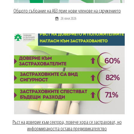
Общото събрание на АБЗ прие нови членове на сдружението
26 юни 2026
Ръст на доверие към сектора, повече хора се застраховат, но
информираността остава предизвикателство