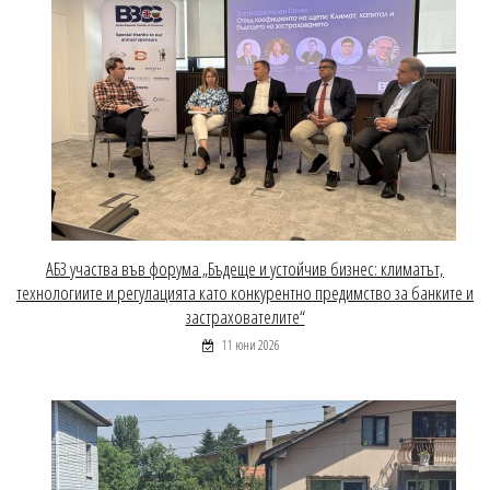
АБЗ участва във форума „Бъдеще и устойчив бизнес: климатът,
технологиите и регулацията като конкурентно предимство за банките и
застрахователите“
11 юни 2026