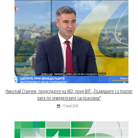
Николай Станчев, председател на АБЗ, пред БНТ: „Градушките са покрит
риск по земеделските застраховки“
15 май 2026