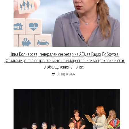
Нина Колчакова, генерален секретар на АБЗ, за Радио Добруджа:
„Отчитаме ръст в потреблението на имуществените застраховки и скок
в обезщетенията по тях“
30 април 2026