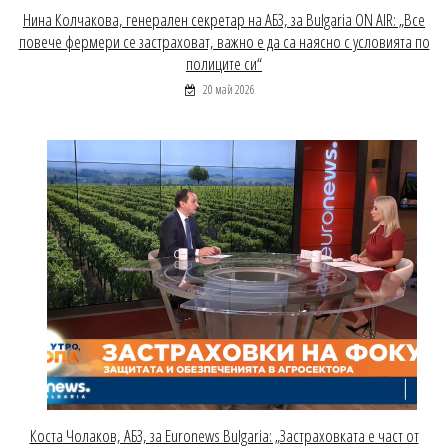
Нина Колчакова, генерален секретар на АБЗ, за Bulgaria ON AIR: „Все
повече фермери се застраховат, важно е да са наясно с условията по
полиците си“
20 май 2026
Коста Чолаков, АБЗ, за Euronews Bulgaria: „Застраховката е част от