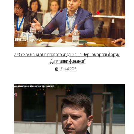
АБЗ се включи във второто издание на Черноморски форум
„Дигитални финанси“
31 май 2026