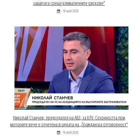
защитата срещу климатичните рискове“
18 май 2026
Николай Станчев, председател на АБЗ, за bTV: Сезонността при
моторите вече е отчетена в цената на „Гражданска отговорност“
16 май 2026