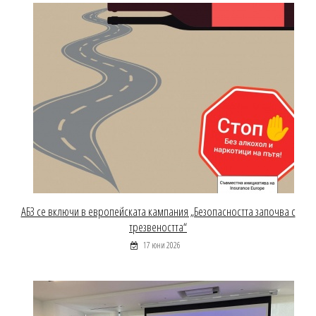
АБЗ се включи в европейската кампания „Безопасността започва с
трезвеността“
17 юни 2026