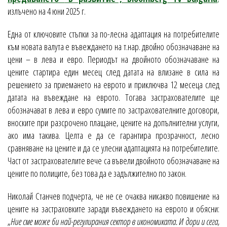
излъчено на 4 юни 2025 г.
Една от ключовите стъпки за по-лесна адаптация на потребителите
към новата валута е въвеждането на т.нар. двойно обозначаване на
цени – в лева и евро. Периодът на двойното обозначаване на
цените стартира един месец след датата на влизане в сила на
решението за приемането на еврото и приключва 12 месеца след
датата на въвеждане на еврото. Тогава застрахователите ще
обозначават в лева и евро сумите по застрахователните договори,
вноските при разсрочено плащане, цените на допълнителни услуги,
ако има такива. Целта е да се гарантира прозрачност, лесно
сравняване на цените и да се улесни адаптацията на потребителите.
Част от застрахователите вече са въвели двойното обозначаване на
цените по полиците, без това да е задължително по закон.
Николай Станчев подчерта, че не се очаква никакво повишение на
цените на застраховките заради въвеждането на еврото и обясни:
„
Ние сме може би най-регулирания сектор в икономиката. И дори и сега,