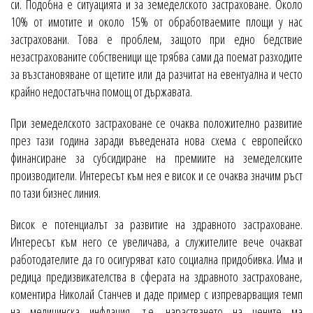
си. Подобна е ситуацията и за земеделското застраховане. Около
10% от имотите и около 15% от обработваемите площи у нас
застраховани. Това е проблем, защото при едно бедствие
незастрахованите собственици ще трябва сами да поемат разходите
за възстановяване от щетите или да разчитат на евентуална и често
крайно недостатъчна помощ от държавата.
При земеделското застраховане се очаква положително развитие
през тази година заради въведената нова схема с европейско
финансиране за субсидиране на премиите на земеделските
производители. Интересът към нея е висок и се очаква значим ръст
по тази бизнес линия.
Висок е потенциалът за развитие на здравното застраховане.
Интересът към него се увеличава, а служителите вече очакват
работодателите да го осигуряват като социална придобивка. Има и
редица предизвикателства в сферата на здравното застраховане,
коментира Николай Станчев и даде пример с изпреварващия темп
на медицинска инфлация, т.е. нарастването на цените ма