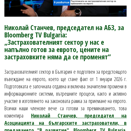
Николай Станчев, председател на АБЗ, за
Bloomberg TV Bulgaria:
„Застрахователният сектор у нас е
напълно готов за еврото, цените на
застраховките няма да се променят“
Застрахователният сектор в България е подготвен за предстоящото
въвеждане на еврото, което ще стане факт от 1 януари 2026 г.
Подготовката е започнала отдавна и включва значителни промени в
информационните системи, вътрешните процеси, както и активно
участие в изготвянето на законовата рамка за приемане на еврото.
Всички наши членове вече са готови за преминаването, това
коментира
Николай Станчев, председател на
Асоциацията на българските застрахователи,
в
предаването
"В развитие", Bloomberg
TV
Bulgaria
,