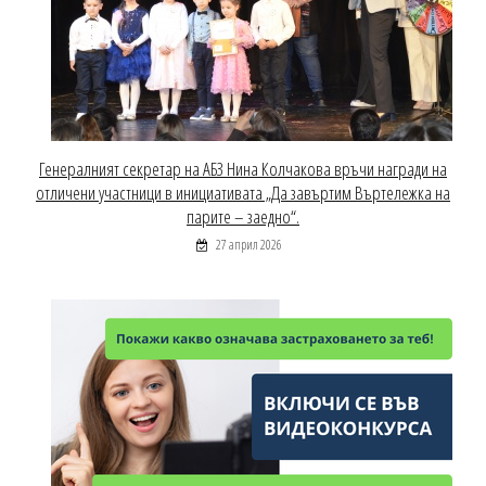
Генералният секретар на АБЗ Нина Колчакова връчи награди на
отличени участници в инициативата „Да завъртим Въртележка на
парите – заедно“.
27 април 2026