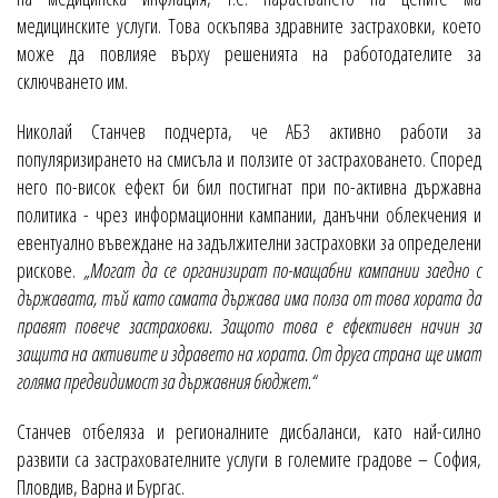
медицинските услуги. Това оскъпява здравните застраховки, което
може да повлияе върху решенията на работодателите за
сключването им.
Николай Станчев подчерта, че АБЗ активно работи за
популяризирането на смисъла и ползите от застраховането. Според
него по-висок ефект би бил постигнат при по-активна държавна
политика - чрез информационни кампании, данъчни облекчения и
евентуално въвеждане на задължителни застраховки за определени
рискове.
„Могат да се организират по-мащабни кампании заедно с
държавата, тъй като самата държава има полза от това хората да
правят повече застраховки. Защото това е ефективен начин за
защита на активите и здравето на хората. От друга страна ще имат
голяма предвидимост за държавния бюджет.“
Станчев отбеляза и регионалните дисбаланси, като най-силно
развити са застрахователните услуги в големите градове – София,
Пловдив, Варна и Бургас.