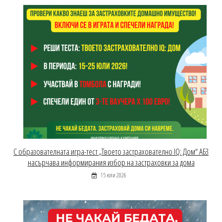
С образователната игра-тест „Твоето застрахователно IQ: Дом“ АБЗ
насърчава информирания избор на застраховки за дома
15 юли 2026