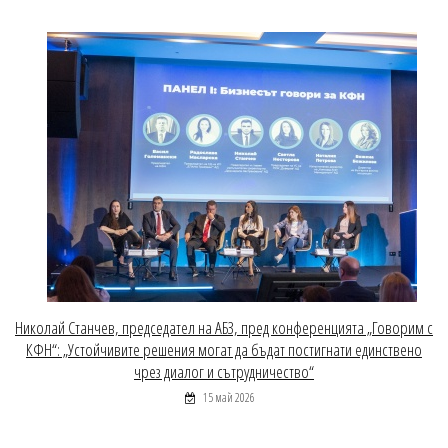
Николай Станчев, председател на АБЗ, пред конференцията „Говорим с
КФН“: „Устойчивите решения могат да бъдат постигнати единствено
чрез диалог и сътрудничество“
15 май 2026