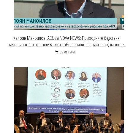
Калоян Маноилов, АБЗ, за NOVA NEWS: Природните бедствия
зачестяват, но все още малко собственици застраховат домовете.
29 май 2026