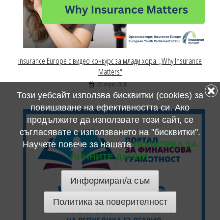
Insurance Europe с видео конкурс за млади хора: „Why Insurance
Matters“
23 април 2026
Този уебсайт използва бисквитки (cookies) за
повишаване на ефективността си. Ако
продължите да използвате този сайт, се
съгласявате с използването на "бисквитки".
Научете повече за нашата
ПОЛИТИКА ЗА
ЛИЧНИТЕ ДАННИ
.
Информиран/а съм
Политика за поверителност