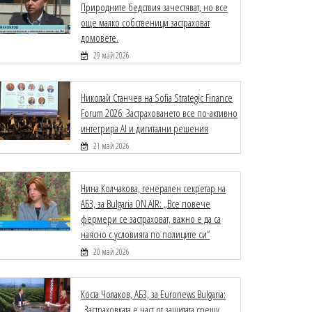
Природните бедствия зачестяват, но все
още малко собственици застраховат
домовете.
29 май 2026
Николай Станчев на Sofia Strategic Finance
Forum 2026: Застраховането все по-активно
интегрира AI и дигитални решения
21 май 2026
Нина Колчакова, генерален секретар на
АБЗ, за Bulgaria ON AIR: „Все повече
фермери се застраховат, важно е да са
наясно с условията по полиците си“
20 май 2026
Коста Чолаков, АБЗ, за Euronews Bulgaria:
„Застраховката е част от защитата срещу