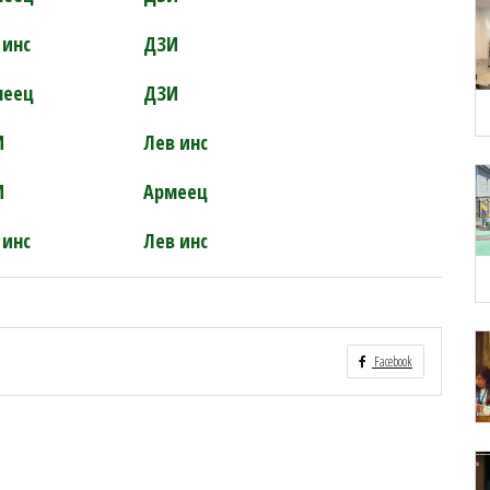
 инс
ДЗИ
меец
ДЗИ
И
Лев инс
И
Армеец
 инс
Лев инс
Facebook