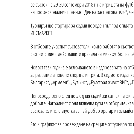
се състои на 29-30 септември 2018 г. на игрищата на фут
на професионалния празник "Ден на застрахователя", че
Турнирът ще стартира за седми пореден път под егидата 
ИНСМАРКЕТ.
В отборите участват състезатели, които работят в съотв
съответствие с действащите правила за минифутбол на Б
Новост тази година е включването в надпреварата на отб
за развитие и повече спортна интрига. В седмото издани
България“, „Армеец“, „Бул инс“, „Булстрад живот ВИГ“, „Г
Непосредствено след последния съдийски сигнал на фина
добрите. Наградният фонд включва купи за отборите, класи
състезателите, статуетки за най-добър вратар и голмайст
Ето и графикът за провеждане на срещите от турнира по 