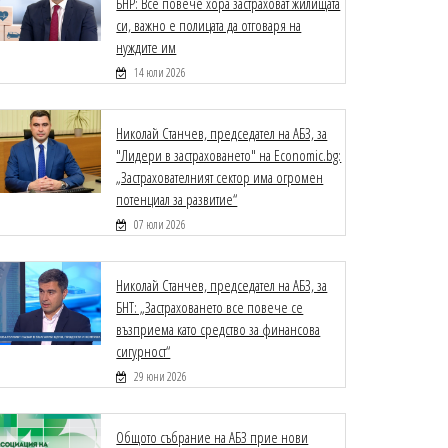
БНР: Все повече хора застраховат жилищата
си, важно е полицата да отговаря на
нуждите им
14 юли 2026
Николай Станчев, председател на АБЗ, за
"Лидери в застраховането" на Economic.bg:
„Застрахователният сектор има огромен
потенциал за развитие“
07 юли 2026
Николай Станчев, председател на АБЗ, за
БНТ: „Застраховането все повече се
възприема като средство за финансова
сигурност“
29 юни 2026
Общото събрание на АБЗ прие нови