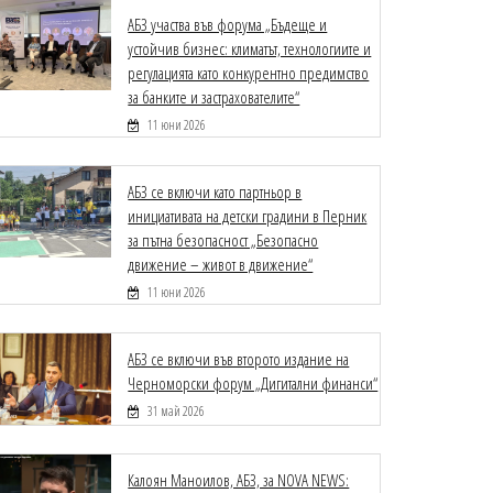
АБЗ участва във форума „Бъдеще и
устойчив бизнес: климатът, технологиите и
регулацията като конкурентно предимство
за банките и застрахователите“
11 юни 2026
АБЗ се включи като партньор в
инициативата на детски градини в Перник
за пътна безопасност „Безопасно
движение – живот в движение“
11 юни 2026
АБЗ се включи във второто издание на
Черноморски форум „Дигитални финанси“
31 май 2026
Калоян Маноилов, АБЗ, за NOVA NEWS: