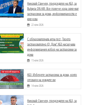
Николай Станчев, председател на АБЗ, за
Bulgaria ON AIR: Все повече хора сключват
застраховки за дома, информираността е
ключова
22 юли 2026
С образователната игра-тест „Твоето
застрахователно IQ: Дом“ АБЗ насърчава
информирания избор на застраховки за
дома
15 юли 2026
АБЗ: Изберете застраховка за дома, която
отговаря на нуждите ви
14 юли 2026
Николай Станчев, председател на АБЗ, за