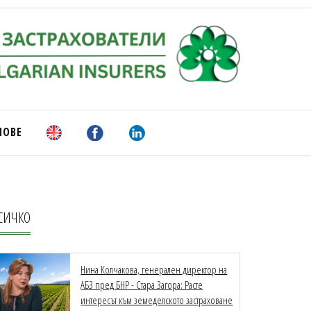
НОВЕ
СИЧКО
Нина Колчакова, генерален директор на
АБЗ пред БНР - Стара Загора: Расте
интересът към земеделското застраховане