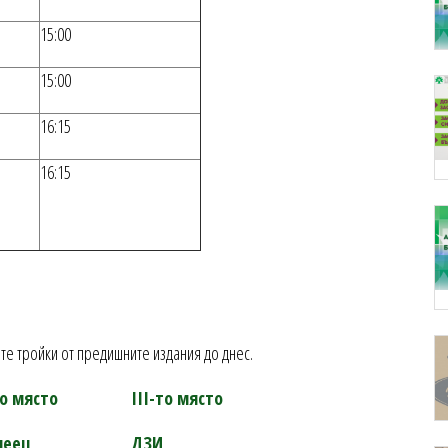
15:00
15:00
16:15
16:15
те тройки от предишните издания до днес.
ро място
ІІІ-то място
меец
ДЗИ