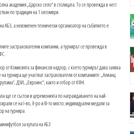
болна академия „Царско село“ в столицата. То се провежда в чест
стван по традиция на 1 октомври.
на АБЗ, а неизменен технически организатор на събитието е
етните застрахователни компании, а турнирът се провежда в
ФС.
ор от Комисията за финансов надзор, с което турнирът дава заявка
е на турнира ще участват застрахователи от компаниите: „Алианц
рупама“, ДЗИ, „Евроинс“, както и отбор от КФН.
ла ще се състои и церемонията по награждаването на най-
рали се на І-во, ІІ-ро и ІІІ-то място; индивидуални медали за
ор на турнира.
минифутбол за купата на АБЗ