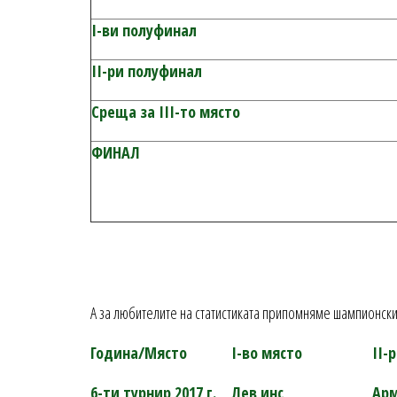
I-
ви полуфинал
II-
ри полуфинал
Среща за
III-
то място
ФИНАЛ
А за любителите на статистиката припомняме шампионски
Година/Място
І-во място
ІІ-
6-ти турнир 2017 г.
Лев инс
Ар