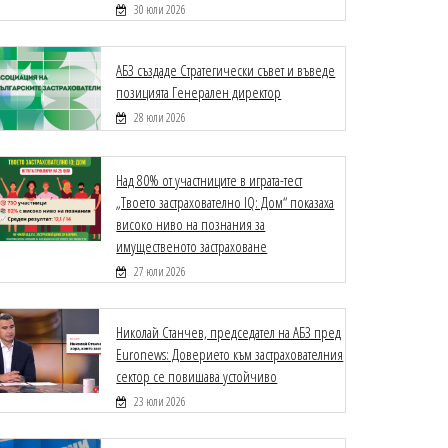
30 юли 2026
АБЗ създаде Стратегически съвет и въведе
позицията Генерален директор
28 юли 2026
Над 80% от участниците в играта-тест
„Твоето застрахователно IQ: Дом“ показаха
високо ниво на познания за
имущественото застраховане
27 юли 2026
Николай Станчев, председател на АБЗ пред
Euronews: Доверието към застрахователния
сектор се повишава устойчиво
23 юли 2026