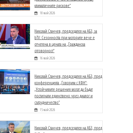
климатичните рискове“
18 май 2026
Николай Станчев, председател на АБЗ, за
bTV: Сезонността при моторите вече е
отчетена в цената на „Гражданска
отговорност“
16 май 2026
Николай Станчев, председател на АБЗ, пред
конференцията „Говорим с КФН“:
„Устойчивите решения могат да бъдат
постигнати единствено чрез диалог и
сътрудничество“
15 май 2026
Николай Станчев, председател на АБЗ, пред