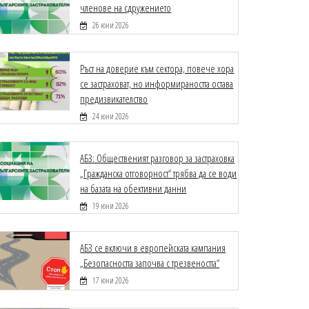
членове на сдружението
26 юни 2026
Ръст на доверие към сектора, повече хора
се застраховат, но информираността остава
предизвикателство
24 юни 2026
АБЗ: Общественият разговор за застраховка
„Гражданска отговорност“ трябва да се води
на базата на обективни данни
19 юни 2026
АБЗ се включи в европейската кампания
„Безопасността започва с трезвеността“
17 юни 2026